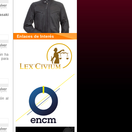
asaki
Enlaces de Interés
ún ha
 para
ón al