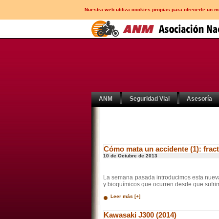
Nuestra web utiliza cookies propias para ofrecerle un 
ANM
Seguridad Vial
Asesoría
Cómo mata un accidente (1): fract
10 de Octubre de 2013
La semana pasada introducimos esta nueva s
y bioquímicos que ocurren desde que sufrim
Leer más [+]
Kawasaki J300 (2014)