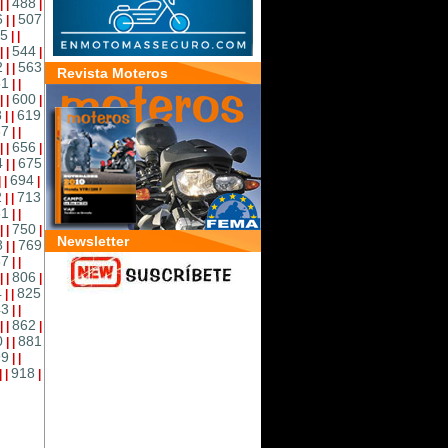
488
|
|
|
6
507
|
|
5
|
|
544
|
|
|
2
563
|
|
Revista Moteros
81
|
|
600
|
|
|
8
619
|
|
37
|
|
656
|
|
|
4
675
|
|
694
|
|
|
2
713
|
|
31
|
|
750
|
|
|
Newsletter
8
769
|
|
87
|
|
806
|
|
|
4
825
|
|
43
|
|
862
|
|
|
0
881
|
|
99
|
|
918
|
|
|