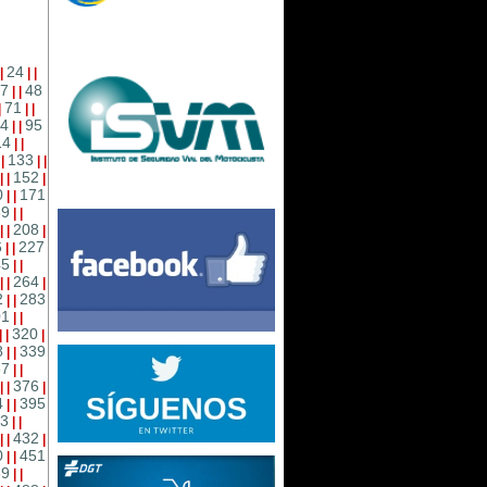
24
|
|
|
7
48
|
|
71
|
|
|
4
95
|
|
14
|
|
133
|
|
|
|
152
|
|
|
0
171
|
|
89
|
|
208
|
|
|
6
227
|
|
45
|
|
264
|
|
|
2
283
|
|
01
|
|
320
|
|
|
8
339
|
|
57
|
|
376
|
|
|
4
395
|
|
3
|
|
432
|
|
|
0
451
|
|
69
|
|