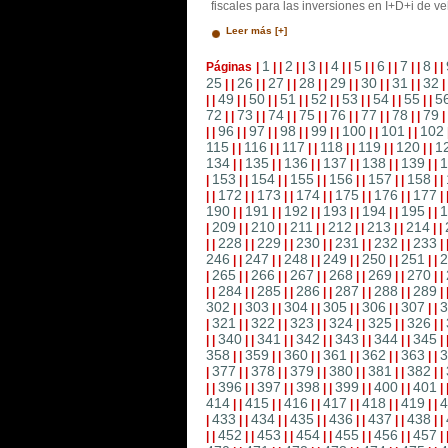
fiscales para las inversiones en I+D+i de veh
Leer más [+]
1
2
3
4
5
6
7
8
Páginas
|
|
|
|
|
|
|
|
|
|
|
|
|
|
|
|
|
25
26
27
28
29
30
31
32
|
|
|
|
|
|
|
|
|
|
|
|
|
|
|
49
50
51
52
53
54
55
5
|
|
|
|
|
|
|
|
|
|
|
|
|
|
|
|
72
73
74
75
76
77
78
79
|
|
|
|
|
|
|
|
|
|
|
|
|
|
|
96
97
98
99
100
101
102
|
|
|
|
|
|
|
|
|
|
|
|
|
|
115
116
117
118
119
120
1
|
|
|
|
|
|
|
|
|
|
|
|
134
135
136
137
138
139
1
|
|
|
|
|
|
|
|
|
|
|
|
153
154
155
156
157
158
|
|
|
|
|
|
|
|
|
|
|
|
|
172
173
174
175
176
177
|
|
|
|
|
|
|
|
|
|
|
|
|
190
191
192
193
194
195
1
|
|
|
|
|
|
|
|
|
|
|
|
209
210
211
212
213
214
|
|
|
|
|
|
|
|
|
|
|
|
|
228
229
230
231
232
233
|
|
|
|
|
|
|
|
|
|
|
|
|
246
247
248
249
250
251
2
|
|
|
|
|
|
|
|
|
|
|
|
265
266
267
268
269
270
|
|
|
|
|
|
|
|
|
|
|
|
|
284
285
286
287
288
289
|
|
|
|
|
|
|
|
|
|
|
|
|
302
303
304
305
306
307
3
|
|
|
|
|
|
|
|
|
|
|
|
321
322
323
324
325
326
|
|
|
|
|
|
|
|
|
|
|
|
|
340
341
342
343
344
345
|
|
|
|
|
|
|
|
|
|
|
|
|
358
359
360
361
362
363
3
|
|
|
|
|
|
|
|
|
|
|
|
377
378
379
380
381
382
|
|
|
|
|
|
|
|
|
|
|
|
|
396
397
398
399
400
401
|
|
|
|
|
|
|
|
|
|
|
|
|
414
415
416
417
418
419
4
|
|
|
|
|
|
|
|
|
|
|
|
433
434
435
436
437
438
|
|
|
|
|
|
|
|
|
|
|
|
|
452
453
454
455
456
457
|
|
|
|
|
|
|
|
|
|
|
|
|