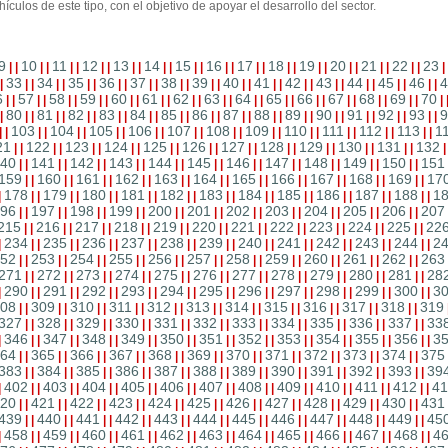
ículos de este tipo, con el objetivo de apoyar el desarrollo del sector.
9
10
11
12
13
14
15
16
17
18
19
20
21
22
23
|
|
|
|
|
|
|
|
|
|
|
|
|
|
|
|
|
|
|
|
|
|
|
|
|
|
|
|
|
33
34
35
36
37
38
39
40
41
42
43
44
45
46
4
|
|
|
|
|
|
|
|
|
|
|
|
|
|
|
|
|
|
|
|
|
|
|
|
|
|
|
|
|
6
57
58
59
60
61
62
63
64
65
66
67
68
69
70
|
|
|
|
|
|
|
|
|
|
|
|
|
|
|
|
|
|
|
|
|
|
|
|
|
|
|
|
|
80
81
82
83
84
85
86
87
88
89
90
91
92
93
9
|
|
|
|
|
|
|
|
|
|
|
|
|
|
|
|
|
|
|
|
|
|
|
|
|
|
|
|
|
103
104
105
106
107
108
109
110
111
112
113
1
|
|
|
|
|
|
|
|
|
|
|
|
|
|
|
|
|
|
|
|
|
|
|
|
21
122
123
124
125
126
127
128
129
130
131
132
|
|
|
|
|
|
|
|
|
|
|
|
|
|
|
|
|
|
|
|
|
|
40
141
142
143
144
145
146
147
148
149
150
151
|
|
|
|
|
|
|
|
|
|
|
|
|
|
|
|
|
|
|
|
|
|
159
160
161
162
163
164
165
166
167
168
169
17
|
|
|
|
|
|
|
|
|
|
|
|
|
|
|
|
|
|
|
|
|
|
178
179
180
181
182
183
184
185
186
187
188
1
|
|
|
|
|
|
|
|
|
|
|
|
|
|
|
|
|
|
|
|
|
|
|
96
197
198
199
200
201
202
203
204
205
206
207
|
|
|
|
|
|
|
|
|
|
|
|
|
|
|
|
|
|
|
|
|
|
215
216
217
218
219
220
221
222
223
224
225
22
|
|
|
|
|
|
|
|
|
|
|
|
|
|
|
|
|
|
|
|
|
|
234
235
236
237
238
239
240
241
242
243
244
2
|
|
|
|
|
|
|
|
|
|
|
|
|
|
|
|
|
|
|
|
|
|
|
52
253
254
255
256
257
258
259
260
261
262
263
|
|
|
|
|
|
|
|
|
|
|
|
|
|
|
|
|
|
|
|
|
|
271
272
273
274
275
276
277
278
279
280
281
28
|
|
|
|
|
|
|
|
|
|
|
|
|
|
|
|
|
|
|
|
|
|
290
291
292
293
294
295
296
297
298
299
300
3
|
|
|
|
|
|
|
|
|
|
|
|
|
|
|
|
|
|
|
|
|
|
|
08
309
310
311
312
313
314
315
316
317
318
319
|
|
|
|
|
|
|
|
|
|
|
|
|
|
|
|
|
|
|
|
|
|
327
328
329
330
331
332
333
334
335
336
337
33
|
|
|
|
|
|
|
|
|
|
|
|
|
|
|
|
|
|
|
|
|
|
346
347
348
349
350
351
352
353
354
355
356
3
|
|
|
|
|
|
|
|
|
|
|
|
|
|
|
|
|
|
|
|
|
|
|
64
365
366
367
368
369
370
371
372
373
374
375
|
|
|
|
|
|
|
|
|
|
|
|
|
|
|
|
|
|
|
|
|
|
383
384
385
386
387
388
389
390
391
392
393
39
|
|
|
|
|
|
|
|
|
|
|
|
|
|
|
|
|
|
|
|
|
|
402
403
404
405
406
407
408
409
410
411
412
41
|
|
|
|
|
|
|
|
|
|
|
|
|
|
|
|
|
|
|
|
|
|
|
20
421
422
423
424
425
426
427
428
429
430
431
|
|
|
|
|
|
|
|
|
|
|
|
|
|
|
|
|
|
|
|
|
|
439
440
441
442
443
444
445
446
447
448
449
45
|
|
|
|
|
|
|
|
|
|
|
|
|
|
|
|
|
|
|
|
|
|
458
459
460
461
462
463
464
465
466
467
468
4
|
|
|
|
|
|
|
|
|
|
|
|
|
|
|
|
|
|
|
|
|
|
|