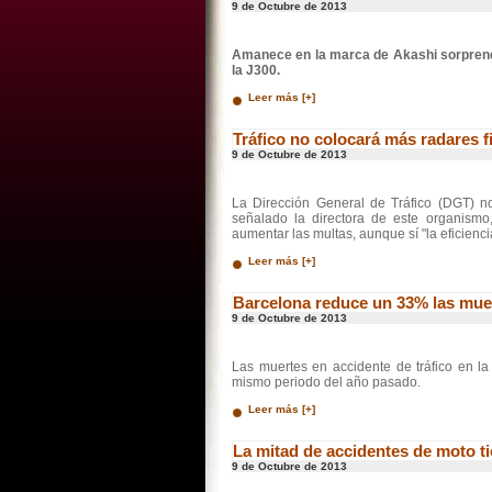
9 de Octubre de 2013
Amanece en la marca de Akashi sorprend
la J300.
Leer más [+]
Tráfico no colocará más radares fi
9 de Octubre de 2013
La Dirección General de Tráfico (DGT) n
señalado la directora de este organism
aumentar las multas, aunque sí "la eficienci
Leer más [+]
Barcelona reduce un 33% las muer
9 de Octubre de 2013
Las muertes en accidente de tráfico en l
mismo periodo del año pasado.
Leer más [+]
La mitad de accidentes de moto ti
9 de Octubre de 2013