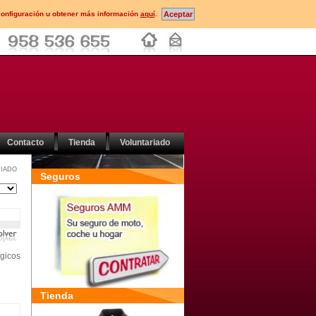
configuración u obtener más información
aquí
.
Contacto
Tienda
Voluntariado
IADO
Seguros
ógicos
Tienda