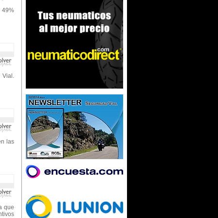
n 49%
 Vial.
en las
la que
tivos