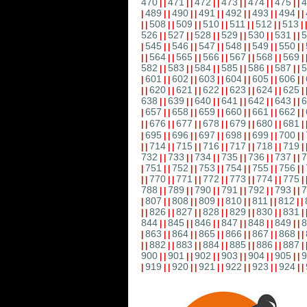
470
471
472
473
474
475
4
|
|
|
|
|
|
|
|
|
|
|
|
489
490
491
492
493
494
|
|
|
|
|
|
|
|
|
|
|
|
|
508
509
510
511
512
513
|
|
|
|
|
|
|
|
|
|
|
|
|
526
527
528
529
530
531
5
|
|
|
|
|
|
|
|
|
|
|
|
545
546
547
548
549
550
|
|
|
|
|
|
|
|
|
|
|
|
|
564
565
566
567
568
569
|
|
|
|
|
|
|
|
|
|
|
|
|
582
583
584
585
586
587
5
|
|
|
|
|
|
|
|
|
|
|
|
601
602
603
604
605
606
|
|
|
|
|
|
|
|
|
|
|
|
|
620
621
622
623
624
625
|
|
|
|
|
|
|
|
|
|
|
|
|
638
639
640
641
642
643
6
|
|
|
|
|
|
|
|
|
|
|
|
657
658
659
660
661
662
|
|
|
|
|
|
|
|
|
|
|
|
|
676
677
678
679
680
681
|
|
|
|
|
|
|
|
|
|
|
|
|
695
696
697
698
699
700
|
|
|
|
|
|
|
|
|
|
|
|
|
714
715
716
717
718
719
|
|
|
|
|
|
|
|
|
|
|
|
|
732
733
734
735
736
737
7
|
|
|
|
|
|
|
|
|
|
|
|
751
752
753
754
755
756
|
|
|
|
|
|
|
|
|
|
|
|
|
770
771
772
773
774
775
|
|
|
|
|
|
|
|
|
|
|
|
|
788
789
790
791
792
793
7
|
|
|
|
|
|
|
|
|
|
|
|
807
808
809
810
811
812
|
|
|
|
|
|
|
|
|
|
|
|
|
826
827
828
829
830
831
|
|
|
|
|
|
|
|
|
|
|
|
|
844
845
846
847
848
849
8
|
|
|
|
|
|
|
|
|
|
|
|
863
864
865
866
867
868
|
|
|
|
|
|
|
|
|
|
|
|
|
882
883
884
885
886
887
|
|
|
|
|
|
|
|
|
|
|
|
|
900
901
902
903
904
905
9
|
|
|
|
|
|
|
|
|
|
|
|
919
920
921
922
923
924
|
|
|
|
|
|
|
|
|
|
|
|
|