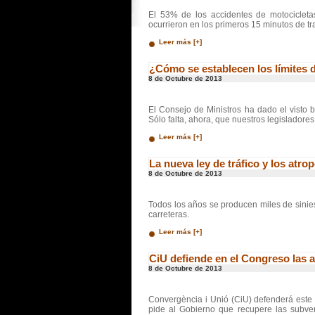
El 53% de los accidentes de motocicleta
ocurrieron en los primeros 15 minutos de tr
Leer más [+]
¿Cómo se establecen los límites 
8 de Octubre de 2013
El Consejo de Ministros ha dado el visto 
Sólo falta, ahora, que nuestros legisladores
Leer más [+]
La nueva ley de tráfico y los atro
8 de Octubre de 2013
Todos los años se producen miles de sinie
carreteras.
Leer más [+]
CiU defiende en el Congreso las 
8 de Octubre de 2013
Convergència i Unió (CiU) defenderá este 
pide al Gobierno que recupere las subve