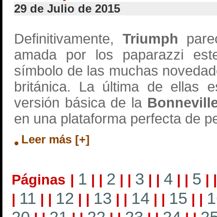
29 de Julio de 2015
Definitivamente,
Triumph
pare
amada por los paparazzi est
símbolo de las muchas novedad
británica. La última de ellas 
versión básica de la
Bonneville
en una plataforma perfecta de pe
Leer más [+]
1
2
3
4
5
Páginas
|
|
|
|
|
|
|
|
|
|
11
12
13
14
15
1
|
|
|
|
|
|
|
|
|
|
|