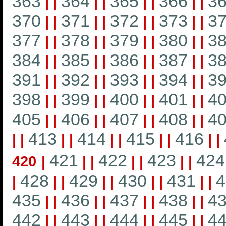
363
364
365
366
3
|
|
|
|
|
|
|
|
370
371
372
373
3
|
|
|
|
|
|
|
|
377
378
379
380
3
|
|
|
|
|
|
|
|
384
385
386
387
3
|
|
|
|
|
|
|
|
391
392
393
394
3
|
|
|
|
|
|
|
|
398
399
400
401
4
|
|
|
|
|
|
|
|
405
406
407
408
4
|
|
|
|
|
|
|
|
413
414
415
416
|
|
|
|
|
|
|
|
|
|
421
422
423
424
420
|
|
|
|
|
|
|
428
429
430
431
4
|
|
|
|
|
|
|
|
|
435
436
437
438
4
|
|
|
|
|
|
|
|
442
443
444
445
4
|
|
|
|
|
|
|
|