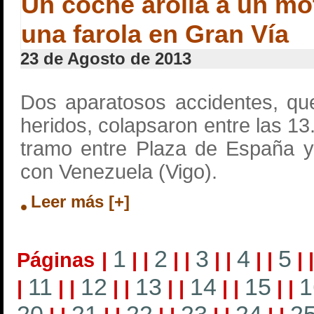
Un coche arolla a un mot
una farola en Gran Vía
23 de Agosto de 2013
Dos aparatosos accidentes, qu
heridos, colapsaron entre las 13
tramo entre Plaza de España y
con Venezuela (Vigo).
Leer más [+]
1
2
3
4
5
Páginas
|
|
|
|
|
|
|
|
|
|
11
12
13
14
15
1
|
|
|
|
|
|
|
|
|
|
|