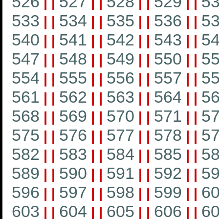
526
527
528
529
5
|
|
|
|
|
|
|
|
533
534
535
536
5
|
|
|
|
|
|
|
|
540
541
542
543
5
|
|
|
|
|
|
|
|
547
548
549
550
5
|
|
|
|
|
|
|
|
554
555
556
557
5
|
|
|
|
|
|
|
|
561
562
563
564
5
|
|
|
|
|
|
|
|
568
569
570
571
5
|
|
|
|
|
|
|
|
575
576
577
578
5
|
|
|
|
|
|
|
|
582
583
584
585
5
|
|
|
|
|
|
|
|
589
590
591
592
5
|
|
|
|
|
|
|
|
596
597
598
599
6
|
|
|
|
|
|
|
|
603
604
605
606
6
|
|
|
|
|
|
|
|