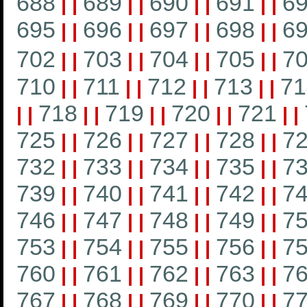
688
689
690
691
6
|
|
|
|
|
|
|
|
695
696
697
698
6
|
|
|
|
|
|
|
|
702
703
704
705
7
|
|
|
|
|
|
|
|
710
711
712
713
71
|
|
|
|
|
|
|
|
718
719
720
721
|
|
|
|
|
|
|
|
|
|
725
726
727
728
7
|
|
|
|
|
|
|
|
732
733
734
735
7
|
|
|
|
|
|
|
|
739
740
741
742
7
|
|
|
|
|
|
|
|
746
747
748
749
7
|
|
|
|
|
|
|
|
753
754
755
756
7
|
|
|
|
|
|
|
|
760
761
762
763
7
|
|
|
|
|
|
|
|
767
768
769
770
7
|
|
|
|
|
|
|
|