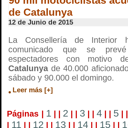
90 mil motociclistas acud
de Catalunya
12 de Junio de 2015
La Consellería de Interior
comunicado que se prevé
espectadores con motivo 
Catalunya
de 40.000 aficionado
sábado y 90.000 el domingo.
Leer más [+]
1
2
3
4
5
Páginas
|
|
|
|
|
|
|
|
|
|
11
12
13
14
15
1
|
|
|
|
|
|
|
|
|
|
|