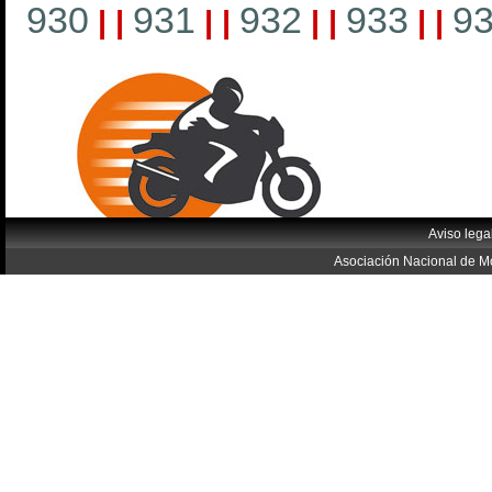
930
931
932
933
9
|
|
|
|
|
|
|
|
Aviso lega
Asociación Nacional de Mo