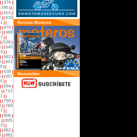
376
|
|
|
395
|
|
|
414
|
|
|
2
433
|
|
51
Revista Moteros
|
|
470
|
|
|
8
489
|
|
07
|
|
526
|
|
|
4
545
|
|
63
|
|
582
|
|
|
0
601
|
|
9
|
|
638
|
|
|
Newsletter
6
657
|
|
75
|
|
694
|
|
|
2
713
|
|
31
|
|
750
|
|
|
8
769
|
|
87
|
|
806
|
|
|
4
825
|
|
43
|
|
862
|
|
|
0
881
|
|