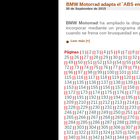
BMW Motorrad adapta el `ABS en
30 de Septiembre de 2015
BMW Motorrad
ha ampliado la disp
incorporar mediante un programa 
cuando se frena con brusquedad en p
Leer más [+]
1
2
3
4
5
6
7
8
Páginas
|
|
|
|
|
|
|
|
|
|
|
|
|
|
|
|
|
25
26
27
28
29
30
31
32
|
|
|
|
|
|
|
|
|
|
|
|
|
|
|
49
50
51
52
53
54
55
5
|
|
|
|
|
|
|
|
|
|
|
|
|
|
|
|
72
73
74
75
76
77
78
79
|
|
|
|
|
|
|
|
|
|
|
|
|
|
|
96
97
98
99
100
101
102
|
|
|
|
|
|
|
|
|
|
|
|
|
|
115
116
117
118
119
120
1
|
|
|
|
|
|
|
|
|
|
|
|
134
135
136
137
138
139
1
|
|
|
|
|
|
|
|
|
|
|
|
153
154
155
156
157
158
|
|
|
|
|
|
|
|
|
|
|
|
|
172
173
174
175
176
177
|
|
|
|
|
|
|
|
|
|
|
|
|
190
191
192
193
194
195
1
|
|
|
|
|
|
|
|
|
|
|
|
209
210
211
212
213
214
|
|
|
|
|
|
|
|
|
|
|
|
|
228
229
230
231
232
233
|
|
|
|
|
|
|
|
|
|
|
|
|
246
247
248
249
250
251
2
|
|
|
|
|
|
|
|
|
|
|
|
265
266
267
268
269
270
|
|
|
|
|
|
|
|
|
|
|
|
|
284
285
286
287
288
289
|
|
|
|
|
|
|
|
|
|
|
|
|
302
303
304
305
306
307
3
|
|
|
|
|
|
|
|
|
|
|
|
321
322
323
324
325
326
|
|
|
|
|
|
|
|
|
|
|
|
|
340
341
342
343
344
345
|
|
|
|
|
|
|
|
|
|
|
|
|