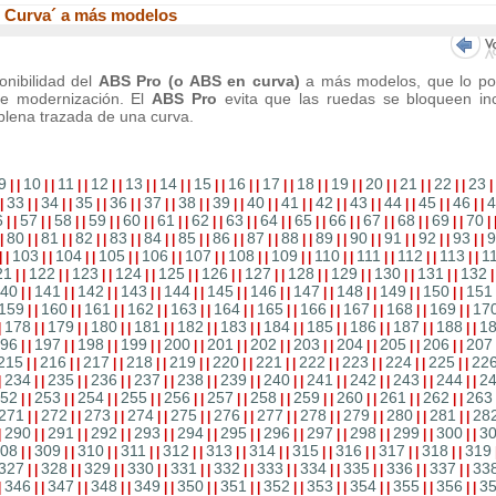
 Curva´ a más modelos
onibilidad del
ABS Pro (o ABS en curva)
a más modelos, que lo po
de modernización. El
ABS Pro
evita que las ruedas se bloqueen in
lena trazada de una curva.
9
10
11
12
13
14
15
16
17
18
19
20
21
22
23
|
|
|
|
|
|
|
|
|
|
|
|
|
|
|
|
|
|
|
|
|
|
|
|
|
|
|
|
|
33
34
35
36
37
38
39
40
41
42
43
44
45
46
4
|
|
|
|
|
|
|
|
|
|
|
|
|
|
|
|
|
|
|
|
|
|
|
|
|
|
|
|
|
6
57
58
59
60
61
62
63
64
65
66
67
68
69
70
|
|
|
|
|
|
|
|
|
|
|
|
|
|
|
|
|
|
|
|
|
|
|
|
|
|
|
|
|
80
81
82
83
84
85
86
87
88
89
90
91
92
93
9
|
|
|
|
|
|
|
|
|
|
|
|
|
|
|
|
|
|
|
|
|
|
|
|
|
|
|
|
|
103
104
105
106
107
108
109
110
111
112
113
1
|
|
|
|
|
|
|
|
|
|
|
|
|
|
|
|
|
|
|
|
|
|
|
|
21
122
123
124
125
126
127
128
129
130
131
132
|
|
|
|
|
|
|
|
|
|
|
|
|
|
|
|
|
|
|
|
|
|
40
141
142
143
144
145
146
147
148
149
150
151
|
|
|
|
|
|
|
|
|
|
|
|
|
|
|
|
|
|
|
|
|
|
159
160
161
162
163
164
165
166
167
168
169
17
|
|
|
|
|
|
|
|
|
|
|
|
|
|
|
|
|
|
|
|
|
|
178
179
180
181
182
183
184
185
186
187
188
1
|
|
|
|
|
|
|
|
|
|
|
|
|
|
|
|
|
|
|
|
|
|
|
96
197
198
199
200
201
202
203
204
205
206
207
|
|
|
|
|
|
|
|
|
|
|
|
|
|
|
|
|
|
|
|
|
|
215
216
217
218
219
220
221
222
223
224
225
22
|
|
|
|
|
|
|
|
|
|
|
|
|
|
|
|
|
|
|
|
|
|
234
235
236
237
238
239
240
241
242
243
244
2
|
|
|
|
|
|
|
|
|
|
|
|
|
|
|
|
|
|
|
|
|
|
|
52
253
254
255
256
257
258
259
260
261
262
263
|
|
|
|
|
|
|
|
|
|
|
|
|
|
|
|
|
|
|
|
|
|
271
272
273
274
275
276
277
278
279
280
281
28
|
|
|
|
|
|
|
|
|
|
|
|
|
|
|
|
|
|
|
|
|
|
290
291
292
293
294
295
296
297
298
299
300
3
|
|
|
|
|
|
|
|
|
|
|
|
|
|
|
|
|
|
|
|
|
|
|
08
309
310
311
312
313
314
315
316
317
318
319
|
|
|
|
|
|
|
|
|
|
|
|
|
|
|
|
|
|
|
|
|
|
327
328
329
330
331
332
333
334
335
336
337
33
|
|
|
|
|
|
|
|
|
|
|
|
|
|
|
|
|
|
|
|
|
|
346
347
348
349
350
351
352
353
354
355
356
3
|
|
|
|
|
|
|
|
|
|
|
|
|
|
|
|
|
|
|
|
|
|
|