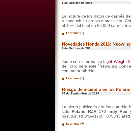
1 de Octubre de 2015
La lectura de los datos de
carnés d
a conducir su propia motocicleta. C
el 15% del total de 66.000 carnés tr
Leer más [+]
Novedades Honda 2016: Neowing
1 de Octubre de 2015
Junto con el prototipo
Light Weight S
de Tokio será este
`Neowing Conce
con motor híbrido.
Leer más [+]
Riesgo de incendio en los Polari
25 de Septiembre de 2015
La alerta publicada por las autorida
side
Polaris RZR 170 Indy Red
bastidor: RF3YAV170FT005343 al 
Leer más [+]