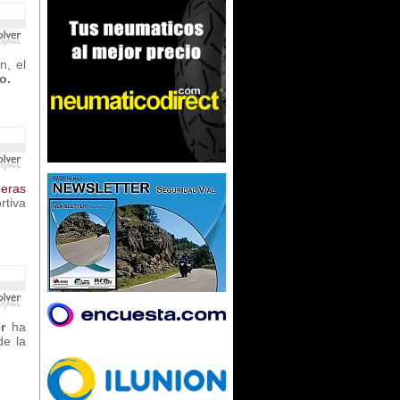
n, el
o.
meras
rtiva
er
ha
de la