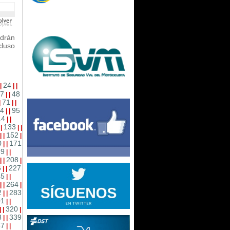
drán
cluso
24
|
|
|
7
48
|
|
71
|
|
|
4
95
|
|
14
|
|
133
|
|
|
|
152
|
|
|
0
171
|
|
89
|
|
208
|
|
|
6
227
|
|
45
|
|
264
|
|
|
2
283
|
|
01
|
|
320
|
|
|
8
339
|
|
57
|
|