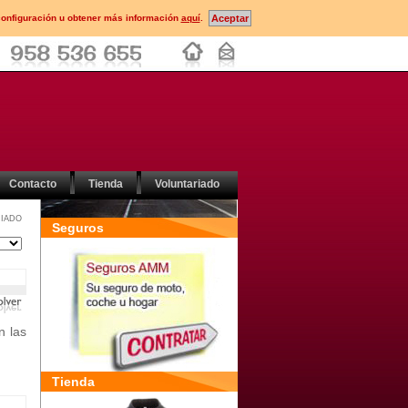
configuración u obtener más información
aquí
.
Contacto
Tienda
Voluntariado
IADO
Seguros
n las
Tienda