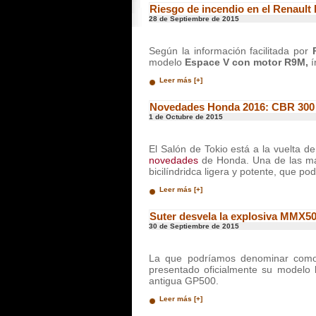
Riesgo de incendio en el Renault
28 de Septiembre de 2015
Según la información facilitada por
R
modelo
Espace V con motor R9M,
í
Leer más [+]
Novedades Honda 2016: CBR 300
1 de Octubre de 2015
El Salón de Tokio está a la vuelta d
novedades
de Honda. Una de las más
bicilíndridca ligera y potente, que po
Leer más [+]
Suter desvela la explosiva MMX5
30 de Septiembre de 2015
La que podríamos denominar como 
presentado oficialmente su modelo
antigua GP500.
Leer más [+]