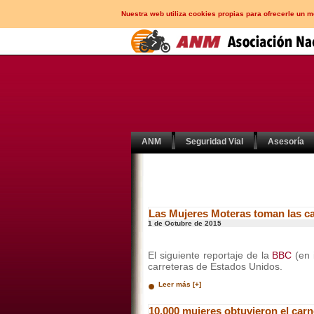
Nuestra web utiliza cookies propias para ofrecerle un 
ANM
Seguridad Vial
Asesoría
Las Mujeres Moteras toman las ca
1 de Octubre de 2015
El siguiente reportaje de la
BBC
(en 
carreteras de Estados Unidos.
Leer más [+]
10.000 mujeres obtuvieron el car