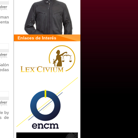
iman
senta
Enlaces de Interés
Salón
uedas
de by
s de