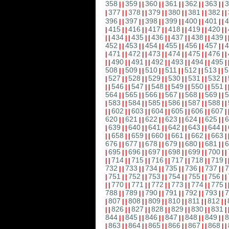
358
359
360
361
362
363
3
|
|
|
|
|
|
|
|
|
|
|
|
377
378
379
380
381
382
|
|
|
|
|
|
|
|
|
|
|
|
|
396
397
398
399
400
401
4
|
|
|
|
|
|
|
|
|
|
|
|
415
416
417
418
419
420
|
|
|
|
|
|
|
|
|
|
|
|
|
434
435
436
437
438
439
|
|
|
|
|
|
|
|
|
|
|
|
|
452
453
454
455
456
457
4
|
|
|
|
|
|
|
|
|
|
|
|
471
472
473
474
475
476
|
|
|
|
|
|
|
|
|
|
|
|
|
490
491
492
493
494
495
|
|
|
|
|
|
|
|
|
|
|
|
|
508
509
510
511
512
513
5
|
|
|
|
|
|
|
|
|
|
|
|
527
528
529
530
531
532
|
|
|
|
|
|
|
|
|
|
|
|
|
546
547
548
549
550
551
|
|
|
|
|
|
|
|
|
|
|
|
|
564
565
566
567
568
569
5
|
|
|
|
|
|
|
|
|
|
|
|
583
584
585
586
587
588
|
|
|
|
|
|
|
|
|
|
|
|
|
602
603
604
605
606
607
|
|
|
|
|
|
|
|
|
|
|
|
|
620
621
622
623
624
625
6
|
|
|
|
|
|
|
|
|
|
|
|
639
640
641
642
643
644
|
|
|
|
|
|
|
|
|
|
|
|
|
658
659
660
661
662
663
|
|
|
|
|
|
|
|
|
|
|
|
|
676
677
678
679
680
681
6
|
|
|
|
|
|
|
|
|
|
|
|
695
696
697
698
699
700
|
|
|
|
|
|
|
|
|
|
|
|
|
714
715
716
717
718
719
|
|
|
|
|
|
|
|
|
|
|
|
|
732
733
734
735
736
737
7
|
|
|
|
|
|
|
|
|
|
|
|
751
752
753
754
755
756
|
|
|
|
|
|
|
|
|
|
|
|
|
770
771
772
773
774
775
|
|
|
|
|
|
|
|
|
|
|
|
|
788
789
790
791
792
793
7
|
|
|
|
|
|
|
|
|
|
|
|
807
808
809
810
811
812
|
|
|
|
|
|
|
|
|
|
|
|
|
826
827
828
829
830
831
|
|
|
|
|
|
|
|
|
|
|
|
|
844
845
846
847
848
849
8
|
|
|
|
|
|
|
|
|
|
|
|
863
864
865
866
867
868
|
|
|
|
|
|
|
|
|
|
|
|
|