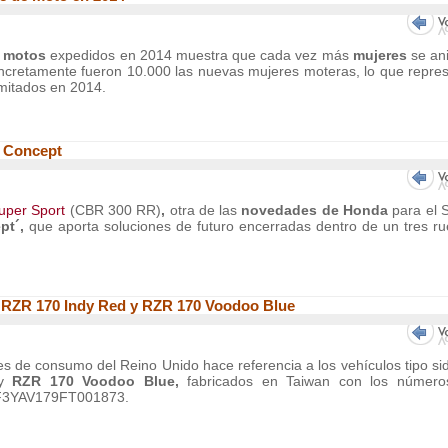
e motos
expedidos en 2014 muestra que cada vez más
mujeres
se an
oncretamente fueron 10.000 las nuevas mujeres moteras, lo que repre
amitados en 2014.
 Concept
uper Sport
(CBR 300 RR)
,
otra de las
novedades de Honda
para el 
pt´,
que aporta soluciones de futuro encerradas dentro de un tres r
s RZR 170 Indy Red y RZR 170 Voodoo Blue
des de consumo del Reino Unido hace referencia a los vehículos tipo si
y
RZR 170 Voodoo Blue,
fabricados en Taiwan con los número
RF3YAV179FT001873.